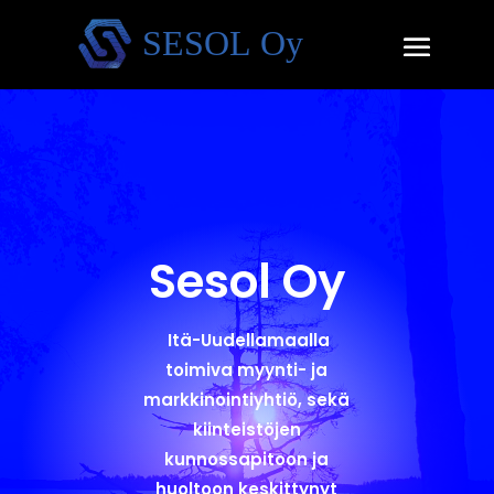
Sesol Oy
Itä-Uudellamaalla
toimiva myynti- ja
markkinointiyhtiö, sekä
kiinteistöjen
kunnossapitoon ja
huoltoon keskittynyt