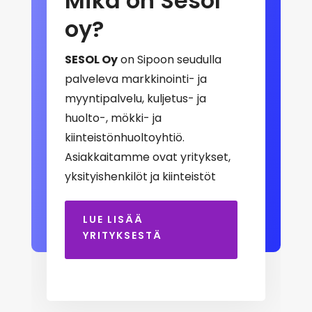
Mikä on Sesol
oy?
SESOL Oy
on Sipoon seudulla
palveleva markkinointi- ja
myyntipalvelu, kuljetus- ja
huolto-, mökki- ja
kiinteistönhuoltoyhtiö.
Asiakkaitamme ovat yritykset,
yksityishenkilöt ja kiinteistöt
LUE LISÄÄ
YRITYKSESTÄ