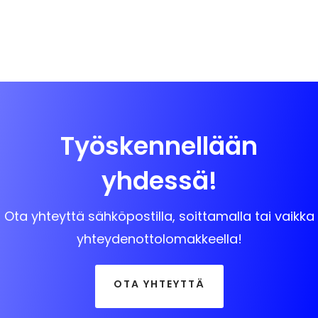
Työskennellään
yhdessä!
Ota yhteyttä sähköpostilla, soittamalla tai vaikka
yhteydenottolomakkeella!
OTA YHTEYTTÄ