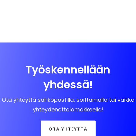
Työskennellään
yhdessä!
Ota yhteyttä sähköpostilla, soittamalla tai vaikka
yhteydenottolomakkeella!
OTA YHTEYTTÄ