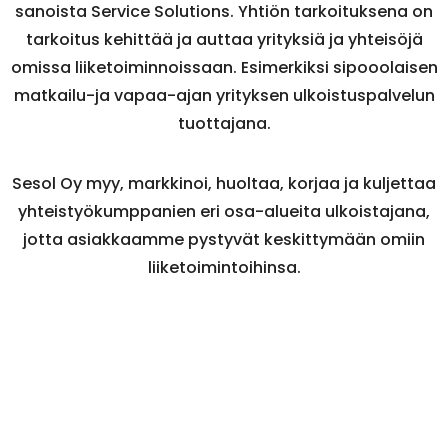
sanoista Service Solutions. Yhtiön tarkoituksena on
tarkoitus kehittää ja auttaa yrityksiä ja yhteisöjä
omissa liiketoiminnoissaan.
E
simerkiksi sipooolaisen
matkailu-ja vapaa-ajan yrityksen ulkoistuspalvelun
tuottajana.
Sesol Oy myy, markkinoi, huoltaa, korjaa ja kuljettaa
yhteistyökumppanien eri osa-alueita ulkoistajana,
jotta asiakkaamme pystyvät keskittymään omiin
liiketoimintoihinsa.